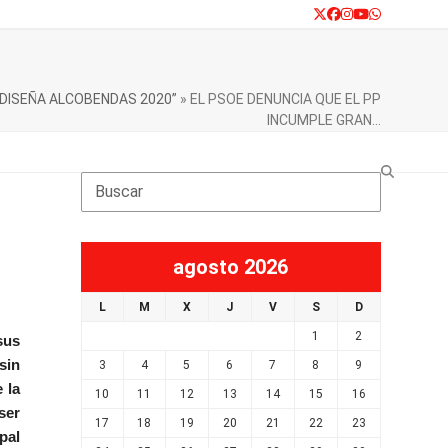
Twitter
Facebook
Instagram
YouTube
Whatsapp
 DISEÑA ALCOBENDAS 2020”
»
EL PSOE DENUNCIA QUE EL PP
INCUMPLE GRAN…
Search
agosto 2026
L
M
X
J
V
S
D
1
2
sus
sin
3
4
5
6
7
8
9
 la
10
11
12
13
14
15
16
ser
17
18
19
20
21
22
23
pal