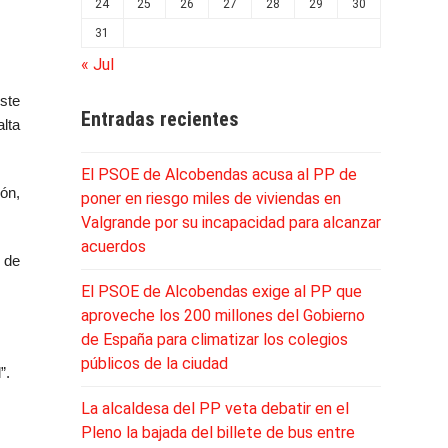
24
25
26
27
28
29
30
31
« Jul
ste
Entradas recientes
alta
El PSOE de Alcobendas acusa al PP de
ón,
poner en riesgo miles de viviendas en
Valgrande por su incapacidad para alcanzar
acuerdos
 de
El PSOE de Alcobendas exige al PP que
aproveche los 200 millones del Gobierno
de España para climatizar los colegios
públicos de la ciudad
”.
La alcaldesa del PP veta debatir en el
Pleno la bajada del billete de bus entre