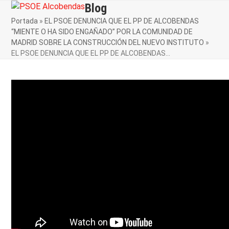
Skip
Blog
Open
Close
to
Portada
»
EL PSOE DENUNCIA QUE EL PP DE ALCOBENDAS
mobile
mobile
content
“MIENTE O HA SIDO ENGAÑADO” POR LA COMUNIDAD DE
menu
menu
MADRID SOBRE LA CONSTRUCCIÓN DEL NUEVO INSTITUTO
»
EL PSOE DENUNCIA QUE EL PP DE ALCOBENDAS…