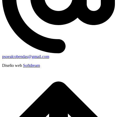
psoealcobendas@gmail.com
Diseño web
Softdream