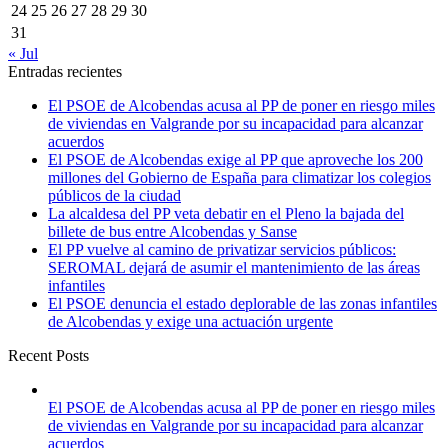
24
25
26
27
28
29
30
31
« Jul
Entradas recientes
El PSOE de Alcobendas acusa al PP de poner en riesgo miles
de viviendas en Valgrande por su incapacidad para alcanzar
acuerdos
El PSOE de Alcobendas exige al PP que aproveche los 200
millones del Gobierno de España para climatizar los colegios
públicos de la ciudad
La alcaldesa del PP veta debatir en el Pleno la bajada del
billete de bus entre Alcobendas y Sanse
El PP vuelve al camino de privatizar servicios públicos:
SEROMAL dejará de asumir el mantenimiento de las áreas
infantiles
El PSOE denuncia el estado deplorable de las zonas infantiles
de Alcobendas y exige una actuación urgente
Recent Posts
El PSOE de Alcobendas acusa al PP de poner en riesgo miles
de viviendas en Valgrande por su incapacidad para alcanzar
acuerdos