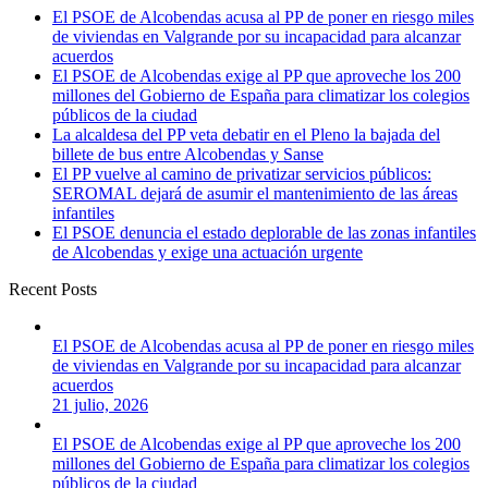
El PSOE de Alcobendas acusa al PP de poner en riesgo miles
de viviendas en Valgrande por su incapacidad para alcanzar
acuerdos
El PSOE de Alcobendas exige al PP que aproveche los 200
millones del Gobierno de España para climatizar los colegios
públicos de la ciudad
La alcaldesa del PP veta debatir en el Pleno la bajada del
billete de bus entre Alcobendas y Sanse
El PP vuelve al camino de privatizar servicios públicos:
SEROMAL dejará de asumir el mantenimiento de las áreas
infantiles
El PSOE denuncia el estado deplorable de las zonas infantiles
de Alcobendas y exige una actuación urgente
Recent Posts
El PSOE de Alcobendas acusa al PP de poner en riesgo miles
de viviendas en Valgrande por su incapacidad para alcanzar
acuerdos
21 julio, 2026
El PSOE de Alcobendas exige al PP que aproveche los 200
millones del Gobierno de España para climatizar los colegios
públicos de la ciudad