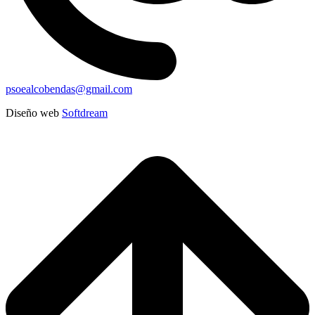
psoealcobendas@gmail.com
Diseño web
Softdream