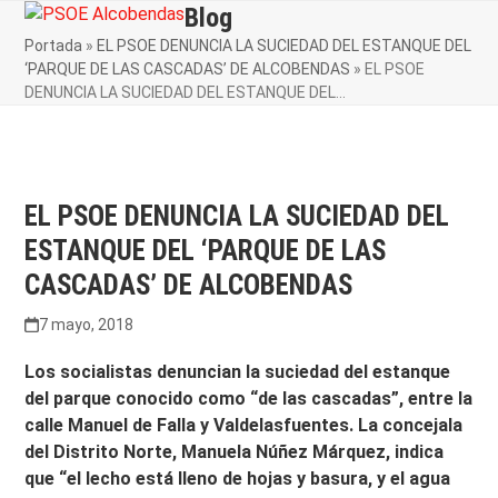
Skip
Blog
Open
Close
to
Portada
»
EL PSOE DENUNCIA LA SUCIEDAD DEL ESTANQUE DEL
mobile
mobile
content
‘PARQUE DE LAS CASCADAS’ DE ALCOBENDAS
»
EL PSOE
menu
menu
DENUNCIA LA SUCIEDAD DEL ESTANQUE DEL…
EL PSOE DENUNCIA LA SUCIEDAD DEL
ESTANQUE DEL ‘PARQUE DE LAS
CASCADAS’ DE ALCOBENDAS
7 mayo, 2018
Los socialista
s denuncian la suciedad del estanque
del parque conocido como “de las cascadas”, entre la
calle Manuel de Falla y Valdelasfuentes. La concejala
del Distrito Norte, Manuela Núñez Márquez, indica
que “el lecho
está lleno de hojas y basura, y el agua