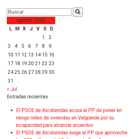
Search
agosto 2026
L
M
X
J
V
S
D
1
2
3
4
5
6
7
8
9
10
11
12
13
14
15
16
17
18
19
20
21
22
23
24
25
26
27
28
29
30
31
« Jul
Entradas recientes
El PSOE de Alcobendas acusa al PP de poner en
riesgo miles de viviendas en Valgrande por su
incapacidad para alcanzar acuerdos
El PSOE de Alcobendas exige al PP que aproveche