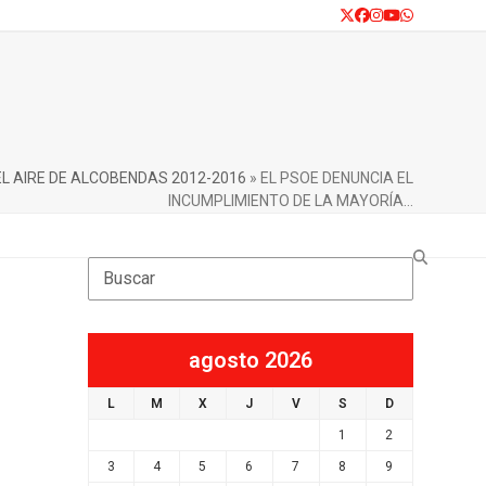
Twitter
Facebook
Instagram
YouTube
Whatsapp
EL AIRE DE ALCOBENDAS 2012-2016
»
EL PSOE DENUNCIA EL
INCUMPLIMIENTO DE LA MAYORÍA…
Search
agosto 2026
L
M
X
J
V
S
D
1
2
3
4
5
6
7
8
9