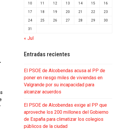
10
11
12
13
14
15
16
17
18
19
20
21
22
23
24
25
26
27
28
29
30
31
« Jul
Entradas recientes
L
El PSOE de Alcobendas acusa al PP de
poner en riesgo miles de viviendas en
Valgrande por su incapacidad para
alcanzar acuerdos
es
e
El PSOE de Alcobendas exige al PP que
r
aproveche los 200 millones del Gobierno
z
de España para climatizar los colegios
públicos de la ciudad