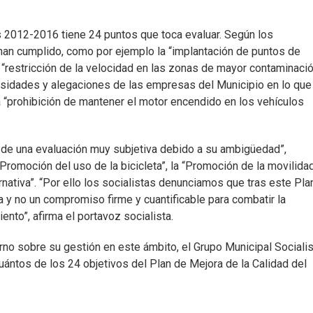
s 2012-2016 tiene 24 puntos que toca evaluar. Según los
han cumplido, como por ejemplo la “implantación de puntos de
restricción de la velocidad en las zonas de mayor contaminació
ecesidades y alegaciones de las empresas del Municipio en lo que
o la “prohibición de mantener el motor encendido en los vehículos
n de una evaluación muy subjetiva debido a su ambigüedad”,
romoción del uso de la bicicleta”, la “Promoción de la movilida
rnativa”. “Por ello los socialistas denunciamos que tras este Pla
y no un compromiso firme y cuantificable para combatir la
nto”, afirma el portavoz socialista.
erno sobre su gestión en este ámbito, el Grupo Municipal Sociali
uántos de los 24 objetivos del Plan de Mejora de la Calidad del