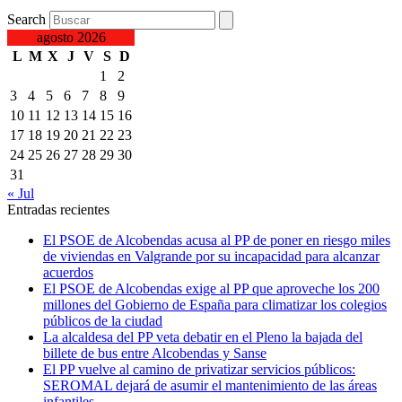
Search
agosto 2026
L
M
X
J
V
S
D
1
2
3
4
5
6
7
8
9
10
11
12
13
14
15
16
17
18
19
20
21
22
23
24
25
26
27
28
29
30
31
« Jul
Entradas recientes
El PSOE de Alcobendas acusa al PP de poner en riesgo miles
de viviendas en Valgrande por su incapacidad para alcanzar
acuerdos
El PSOE de Alcobendas exige al PP que aproveche los 200
millones del Gobierno de España para climatizar los colegios
públicos de la ciudad
La alcaldesa del PP veta debatir en el Pleno la bajada del
billete de bus entre Alcobendas y Sanse
El PP vuelve al camino de privatizar servicios públicos:
SEROMAL dejará de asumir el mantenimiento de las áreas
infantiles