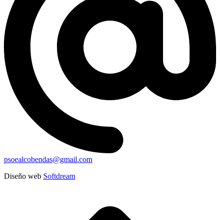
psoealcobendas@gmail.com
Diseño web
Softdream