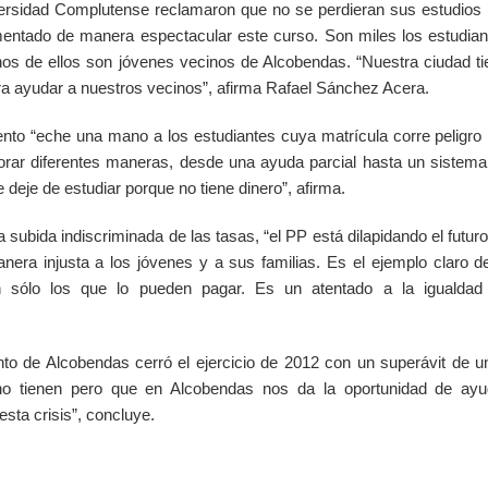
ersidad Complutense reclamaron que no se perdieran sus estudios 
mentado de manera espectacular este curso. Son miles los estudian
os de ellos son jóvenes vecinos de Alcobendas. “Nuestra ciudad ti
ara ayudar a nuestros vecinos”, afirma Rafael Sánchez Acera.
nto “eche una mano a los estudiantes cuya matrícula corre peligro 
lorar diferentes maneras, desde una ayuda parcial hasta un sistema
eje de estudiar porque no tiene dinero”, afirma.
a subida indiscriminada de las tasas, “el PP está dilapidando el futur
era injusta a los jóvenes y a sus familias. Es el ejemplo claro de
n sólo los que lo pueden pagar. Es un atentado a la igualdad
to de Alcobendas cerró el ejercicio de 2012 con un superávit de u
no tienen pero que en Alcobendas nos da la oportunidad de ayu
sta crisis”, concluye.