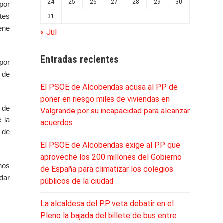
24
25
26
27
28
29
30
por
tes
31
ene
« Jul
Entradas recientes
por
 de
El PSOE de Alcobendas acusa al PP de
poner en riesgo miles de viviendas en
o de
Valgrande por su incapacidad para alcanzar
 la
acuerdos
 de
El PSOE de Alcobendas exige al PP que
aproveche los 200 millones del Gobierno
nos
de España para climatizar los colegios
dar
públicos de la ciudad
La alcaldesa del PP veta debatir en el
Pleno la bajada del billete de bus entre