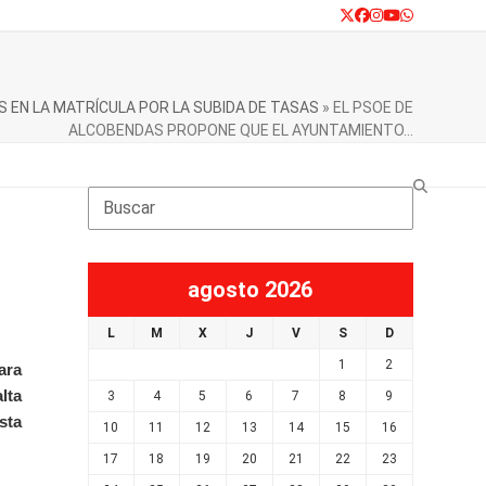
Twitter
Facebook
Instagram
YouTube
Whatsapp
 EN LA MATRÍCULA POR LA SUBIDA DE TASAS
»
EL PSOE DE
ALCOBENDAS PROPONE QUE EL AYUNTAMIENTO…
Search
agosto 2026
L
M
X
J
V
S
D
1
2
ara
lta
3
4
5
6
7
8
9
sta
10
11
12
13
14
15
16
17
18
19
20
21
22
23