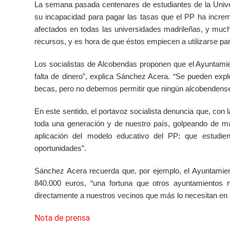
La semana pasada centenares de estudiantes de la Univ
su incapacidad para pagar las tasas que el PP ha incre
afectados en todas las universidades madrileñas, y much
recursos, y es hora de que éstos empiecen a utilizarse p
Los socialistas de Alcobendas proponen que el Ayuntamie
falta de dinero”, explica Sánchez Acera. “Se pueden exp
becas, pero no debemos permitir que ningún alcobendense d
En este sentido, el portavoz socialista denuncia que, con l
toda una generación y de nuestro país, golpeando de man
aplicación del modelo educativo del PP: que estudie
oportunidades”.
Sánchez Acera recuerda que, por ejemplo, el Ayuntamien
840.000 euros, “una fortuna que otros ayuntamientos 
directamente a nuestros vecinos que más lo necesitan en e
Nota de prensa