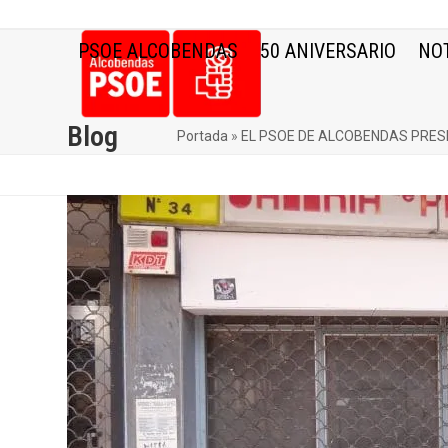
Skip
to
PSOE ALCOBENDAS
50 ANIVERSARIO
NOT
content
Blog
Portada
»
EL PSOE DE ALCOBENDAS PRES