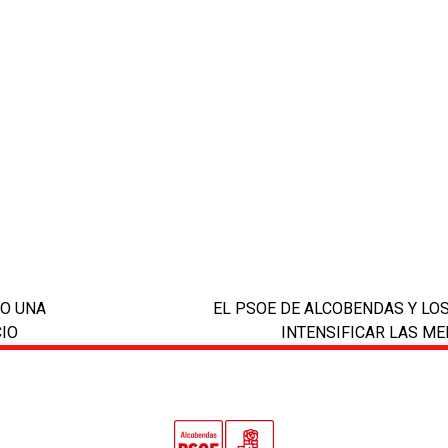
NO UNA
EL PSOE DE ALCOBENDAS Y LO
next
IO
INTENSIFICAR LAS M
post: