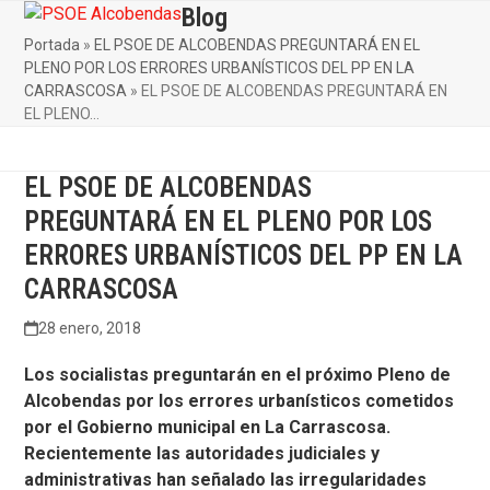
Skip
Blog
Open
Close
to
Portada
»
EL PSOE DE ALCOBENDAS PREGUNTARÁ EN EL
mobile
mobile
content
PLENO POR LOS ERRORES URBANÍSTICOS DEL PP EN LA
menu
menu
CARRASCOSA
»
EL PSOE DE ALCOBENDAS PREGUNTARÁ EN
EL PLENO…
EL PSOE DE ALCOBENDAS
PREGUNTARÁ EN EL PLENO POR LOS
ERRORES URBANÍSTICOS DEL PP EN LA
CARRASCOSA
28 enero, 2018
Los socialistas preguntarán en el próximo Pleno de
Alcobendas por los errores urbanísticos cometidos
por el Gobierno municipal en La Carrascosa.
Recientemente las autoridades judiciales y
administrativas han señalado las irregularidades