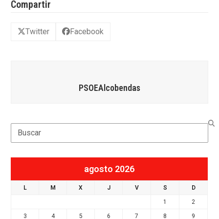
Compartir
Twitter
Facebook
PSOEAlcobendas
Search
agosto 2026
L
M
X
J
V
S
D
1
2
3
4
5
6
7
8
9