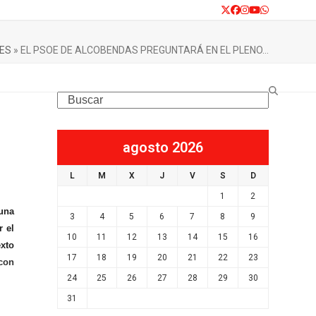
Twitter
Facebook
Instagram
YouTube
Whatsapp
UES
»
EL PSOE DE ALCOBENDAS PREGUNTARÁ EN EL PLENO…
Search
agosto 2026
L
M
X
J
V
S
D
1
2
 una
3
4
5
6
7
8
9
r el
10
11
12
13
14
15
16
exto
17
18
19
20
21
22
23
 con
24
25
26
27
28
29
30
31