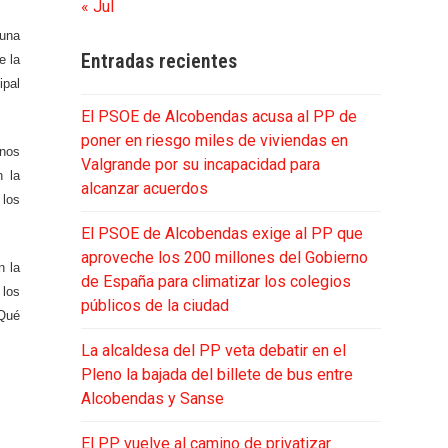
« Jul
 una
Entradas recientes
e la
ipal
El PSOE de Alcobendas acusa al PP de
poner en riesgo miles de viviendas en
inos
Valgrande por su incapacidad para
n la
alcanzar acuerdos
 los
El PSOE de Alcobendas exige al PP que
aproveche los 200 millones del Gobierno
n la
de España para climatizar los colegios
 los
públicos de la ciudad
¿Qué
La alcaldesa del PP veta debatir en el
Pleno la bajada del billete de bus entre
Alcobendas y Sanse
El PP vuelve al camino de privatizar