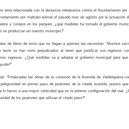
no está relacionada con la denuncia interpuesta contra el Ayuntamiento por
ntamiento por maltrato animal el pasado mes de agosto por la actuación d
 patos y conejos en los parques, ¿qué medidas ha tomado el gobierno munic
o se produzcan en nuestro municipio?”
udas de libros de texto que no llegan a quienes las necesitan: “Muchos vec
e texto se han visto perjudicados al tener que justificar sus ingresos co
nos ingresos. ¿Qué medidas va a adoptar el gobierno municipal para que
ayuda?”
ial: “Finalizadas las obras de la conexión de la Avenida de Valdelaparra co
 peligrosidad en primer paso de peatones de la citada avenida, puesto que
a lo hacen a una mayor velocidad que en la anterior configuración del vial. 
uridad de los peatones que utilizan el citado paso?”