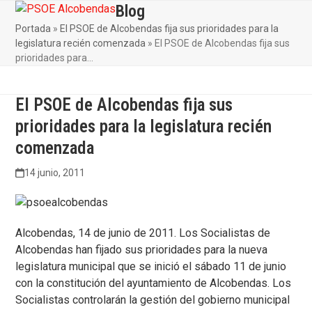
Skip
Blog
Open
Close
to
Portada
»
El PSOE de Alcobendas fija sus prioridades para la
mobile
mobile
content
legislatura recién comenzada
»
El PSOE de Alcobendas fija sus
menu
menu
prioridades para…
El PSOE de Alcobendas fija sus
prioridades para la legislatura recién
comenzada
14 junio, 2011
Alcobendas, 14 de junio de 2011. Los Socialistas de
Alcobendas han fijado sus prioridades para la nueva
legislatura municipal que se inició el sábado 11 de junio
con la constitución del ayuntamiento de Alcobendas. Los
Socialistas controlarán la gestión del gobierno municipal