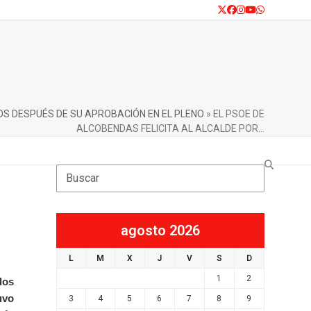
Twitter
Facebook
Instagram
YouTube
Whatsapp
OS DESPUÉS DE SU APROBACIÓN EN EL PLENO
»
EL PSOE DE
ALCOBENDAS FELICITA AL ALCALDE POR…
Search
agosto 2026
L
M
X
J
V
S
D
1
2
los
uvo
3
4
5
6
7
8
9