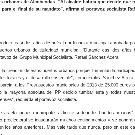
rtos urbanos de Alcobendas. “Al alcalde habría que decirle que 
para el final de su mandato”, afirma el portavoz socialista Raf
roduce casi dos años después la ordenanza municipal aprobada por
ertos urbanos de titularidad municipal. “Durante casi dos años 
rtavoz del Grupo Municipal Socialista, Rafael Sánchez Acera.
la creación de estos huertos urbanos porque “
fomentan la participa
os locales y el desarrollo sostenible”, como explica Sánchez Acera
 parcial a los Presupuestos municipales de 2013 de 25.000 euros p
ro la mayoría absoluta del PP decidió tumbar esta y todas nuest
enses”, recuerda el portavoz socialista.
as elecciones municipales al fin se sortean los huertos urbanos”. 
año preelectoral se inaugurarán muchos equipamientos y se pondrán
 los años anteriores. Más vale tarde que nunca, pero en este ca