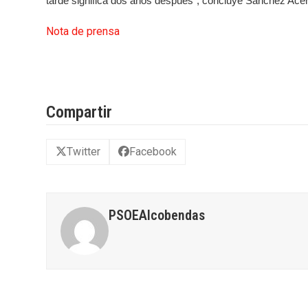
tarde significa dos años después”, concluye Sánchez Acer
Nota de prensa
Compartir
Twitter
Facebook
PSOEAlcobendas