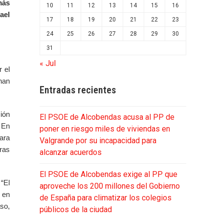
más
10
11
12
13
14
15
16
ael
17
18
19
20
21
22
23
24
25
26
27
28
29
30
31
« Jul
 el
han
Entradas recientes
ción
El PSOE de Alcobendas acusa al PP de
. En
poner en riesgo miles de viviendas en
ara
Valgrande por su incapacidad para
ras
alcanzar acuerdos
El PSOE de Alcobendas exige al PP que
“El
aproveche los 200 millones del Gobierno
 en
de España para climatizar los colegios
so,
públicos de la ciudad