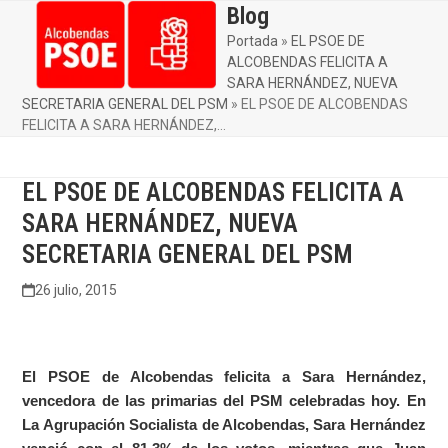
Skip
Blog
Open
Close
to
Portada
»
EL PSOE DE
mobile
mobile
content
ALCOBENDAS FELICITA A
menu
menu
SARA HERNÁNDEZ, NUEVA
SECRETARIA GENERAL DEL PSM
»
EL PSOE DE ALCOBENDAS
FELICITA A SARA HERNÁNDEZ,…
EL PSOE DE ALCOBENDAS FELICITA A
SARA HERNÁNDEZ, NUEVA
SECRETARIA GENERAL DEL PSM
26 julio, 2015
El PSOE de Alcobendas felicita a Sara Hernández,
vencedora de las primarias del PSM celebradas hoy. En
La Agrupación Socialista de Alcobendas, Sara Hernández