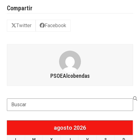
Compartir
Twitter
Facebook
PSOEAlcobendas
Search
agosto 2026
L
M
X
J
V
S
D