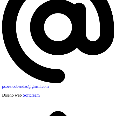
psoealcobendas@gmail.com
Diseño web
Softdream