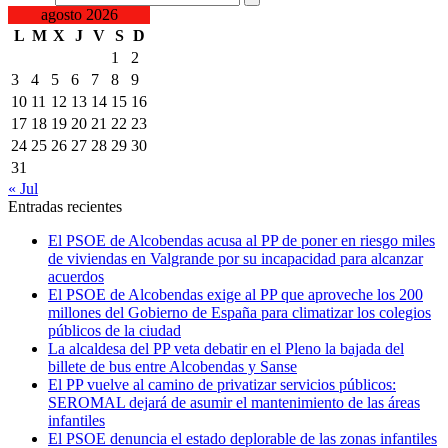
agosto 2026
L
M
X
J
V
S
D
1
2
3
4
5
6
7
8
9
10
11
12
13
14
15
16
17
18
19
20
21
22
23
24
25
26
27
28
29
30
31
« Jul
Entradas recientes
El PSOE de Alcobendas acusa al PP de poner en riesgo miles
de viviendas en Valgrande por su incapacidad para alcanzar
acuerdos
El PSOE de Alcobendas exige al PP que aproveche los 200
millones del Gobierno de España para climatizar los colegios
públicos de la ciudad
La alcaldesa del PP veta debatir en el Pleno la bajada del
billete de bus entre Alcobendas y Sanse
El PP vuelve al camino de privatizar servicios públicos:
SEROMAL dejará de asumir el mantenimiento de las áreas
infantiles
El PSOE denuncia el estado deplorable de las zonas infantiles