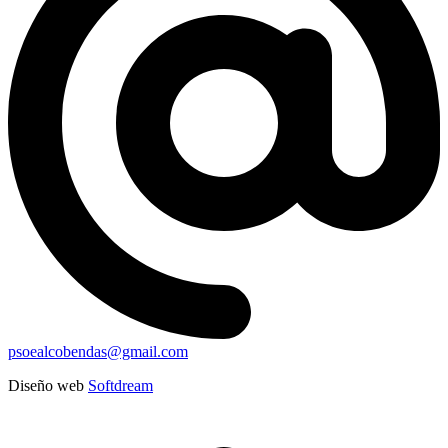
psoealcobendas@gmail.com
Diseño web
Softdream