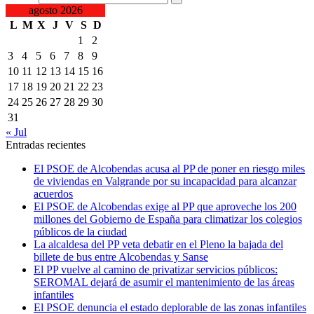
agosto 2026
L
M
X
J
V
S
D
1
2
3
4
5
6
7
8
9
10
11
12
13
14
15
16
17
18
19
20
21
22
23
24
25
26
27
28
29
30
31
« Jul
Entradas recientes
El PSOE de Alcobendas acusa al PP de poner en riesgo miles
de viviendas en Valgrande por su incapacidad para alcanzar
acuerdos
El PSOE de Alcobendas exige al PP que aproveche los 200
millones del Gobierno de España para climatizar los colegios
públicos de la ciudad
La alcaldesa del PP veta debatir en el Pleno la bajada del
billete de bus entre Alcobendas y Sanse
El PP vuelve al camino de privatizar servicios públicos:
SEROMAL dejará de asumir el mantenimiento de las áreas
infantiles
El PSOE denuncia el estado deplorable de las zonas infantiles