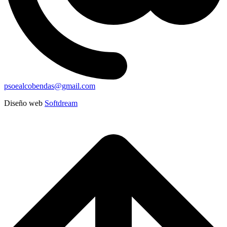
psoealcobendas@gmail.com
Diseño web
Softdream