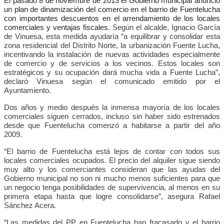
El pasado 8 de noviembre de 2013 el Gobierno municipal anunció
un plan de dinamización del comercio en el barrio de Fuentelucha
con importantes descuentos en el arrendamiento de los locales
comerciales y ventajas fiscales.
Según el alcalde, Ignacio García
de Vinuesa, esta medida ayudaría “a equilibrar y consolidar esta
zona residencial del Distrito Norte, la urbanización Fuente Lucha,
incentivando la instalación de nuevas actividades especialmente
de comercio y de servicios a los vecinos. Estos locales son
estratégicos y su ocupación dará mucha vida a Fuente Lucha”,
declaró Vinuesa según el comunicado emitido por el
Ayuntamiento.
Dos años y medio después la inmensa mayoría de los locales
comerciales siguen cerrados, incluso sin haber sido estrenados
desde que Fuentelucha comenzó a habitarse a partir del año
2009.
“El barrio de Fuentelucha está lejos de contar con todos sus
locales comerciales ocupados. El precio del alquiler sigue siendo
muy alto y los comerciantes consideran que las ayudas del
Gobierno municipal no son ni mucho menos suficientes para que
un negocio tenga posibilidades de supervivencia, al menos en su
primera etapa hasta que logre consolidarse”, asegura Rafael
Sánchez Acera.
“Las medidas del PP en Fuentelucha han fracasado y el barrio