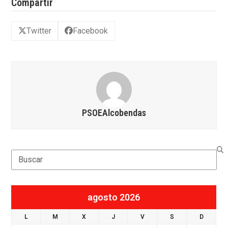
Compartir
Twitter
Facebook
PSOEAlcobendas
Search
agosto 2026
L
M
X
J
V
S
D