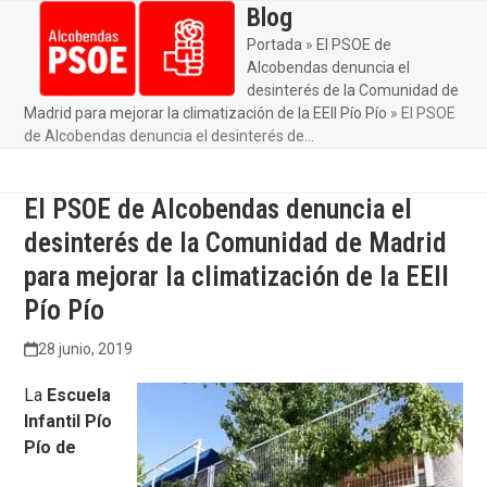
Skip
Blog
Open
Close
to
Portada
»
El PSOE de
mobile
mobile
content
Alcobendas denuncia el
menu
menu
desinterés de la Comunidad de
Madrid para mejorar la climatización de la EEII Pío Pío
»
El PSOE
de Alcobendas denuncia el desinterés de…
El PSOE de Alcobendas denuncia el
desinterés de la Comunidad de Madrid
para mejorar la climatización de la EEII
Pío Pío
28 junio, 2019
La
Escuela
Infantil Pío
Pío de