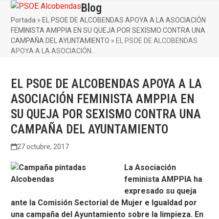
Skip
Blog
Open
Close
to
Portada
»
EL PSOE DE ALCOBENDAS APOYA A LA ASOCIACIÓN
mobile
mobile
content
FEMINISTA AMPPIA EN SU QUEJA POR SEXISMO CONTRA UNA
menu
menu
CAMPAÑA DEL AYUNTAMIENTO
»
EL PSOE DE ALCOBENDAS
APOYA A LA ASOCIACIÓN…
EL PSOE DE ALCOBENDAS APOYA A LA
ASOCIACIÓN FEMINISTA AMPPIA EN
SU QUEJA POR SEXISMO CONTRA UNA
CAMPAÑA DEL AYUNTAMIENTO
27 octubre, 2017
La Asociación
feminista AMPPIA ha
expresado su queja
ante la Comisión Sectorial de Mujer e Igualdad por
una campaña del Ayuntamiento sobre la limpieza. En