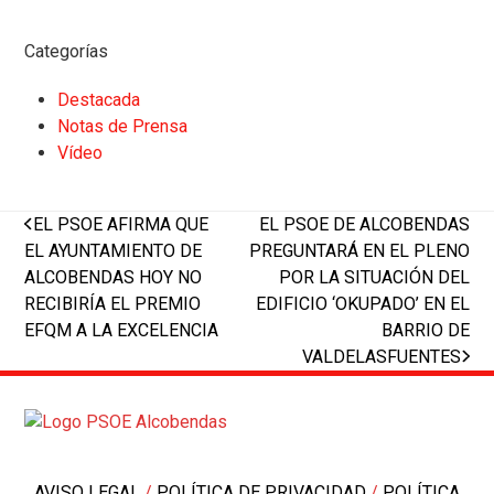
Categorías
Destacada
Notas de Prensa
Vídeo
previous
next
EL PSOE AFIRMA QUE
EL PSOE DE ALCOBENDAS
post:
post:
EL AYUNTAMIENTO DE
PREGUNTARÁ EN EL PLENO
ALCOBENDAS HOY NO
POR LA SITUACIÓN DEL
RECIBIRÍA EL PREMIO
EDIFICIO ‘OKUPADO’ EN EL
EFQM A LA EXCELENCIA
BARRIO DE
VALDELASFUENTES
AVISO LEGAL
/
POLÍTICA DE PRIVACIDAD
/
POLÍTICA