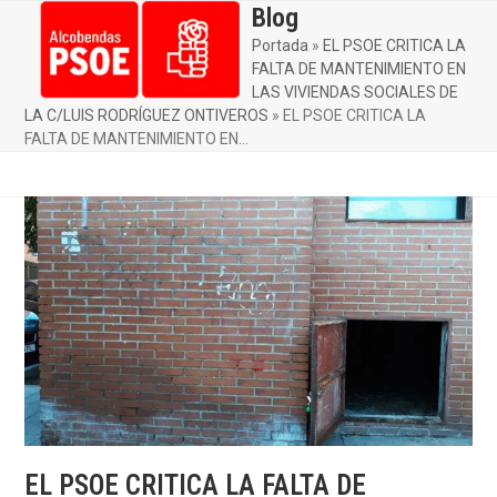
Skip
Blog
Open
Close
to
Portada
»
EL PSOE CRITICA LA
mobile
mobile
content
FALTA DE MANTENIMIENTO EN
menu
menu
LAS VIVIENDAS SOCIALES DE
LA C/LUIS RODRÍGUEZ ONTIVEROS
»
EL PSOE CRITICA LA
FALTA DE MANTENIMIENTO EN…
EL PSOE CRITICA LA FALTA DE