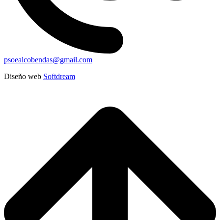
psoealcobendas@gmail.com
Diseño web
Softdream