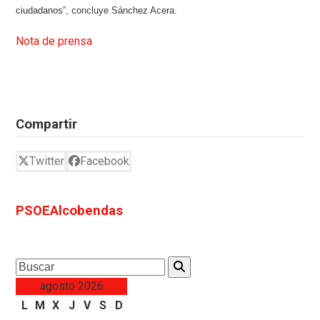
ciudadanos”, concluye Sánchez Acera.
Nota de prensa
Compartir
Twitter
Facebook
PSOEAlcobendas
Search
agosto 2026
L
M
X
J
V
S
D