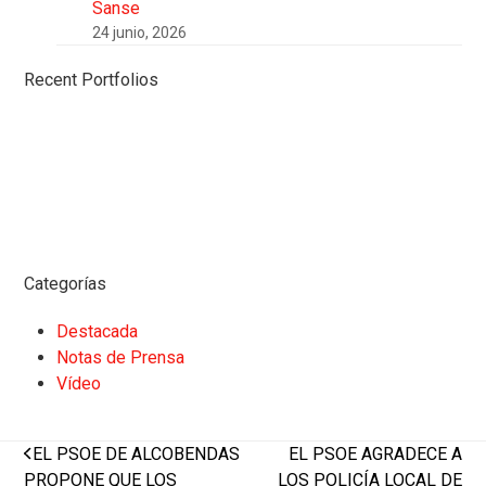
Sanse
24 junio, 2026
Recent Portfolios
Categorías
Destacada
Notas de Prensa
Vídeo
previous
next
EL PSOE DE ALCOBENDAS
EL PSOE AGRADECE A
post:
post:
PROPONE QUE LOS
LOS POLICÍA LOCAL DE