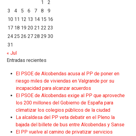
1
2
3
4
5
6
7
8
9
10
11
12
13
14
15
16
17
18
19
20
21
22
23
24
25
26
27
28
29
30
31
« Jul
Entradas recientes
El PSOE de Alcobendas acusa al PP de poner en
riesgo miles de viviendas en Valgrande por su
incapacidad para alcanzar acuerdos
El PSOE de Alcobendas exige al PP que aproveche
los 200 millones del Gobierno de España para
climatizar los colegios públicos de la ciudad
La alcaldesa del PP veta debatir en el Pleno la
bajada del billete de bus entre Alcobendas y Sanse
El PP vuelve al camino de privatizar servicios