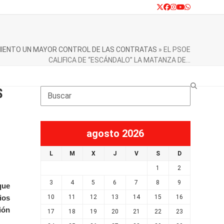
Twitter
Facebook
Instagram
YouTube
Whatsapp
TAMIENTO UN MAYOR CONTROL DE LAS CONTRATAS
»
EL PSOE
CALIFICA DE “ESCÁNDALO” LA MATANZA DE…
S
Search
agosto 2026
L
M
X
J
V
S
D
1
2
3
4
5
6
7
8
9
que
10
11
12
13
14
15
16
ios
ión
17
18
19
20
21
22
23