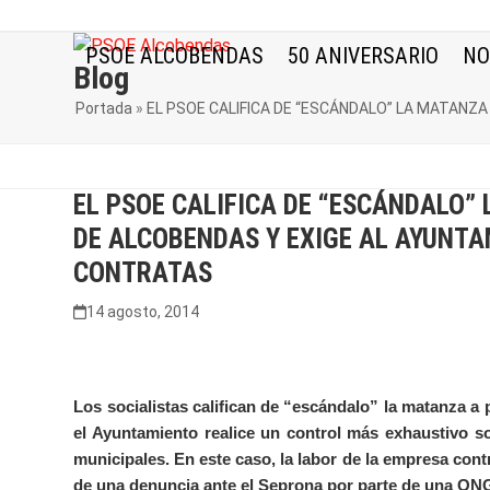
Skip
to
PSOE ALCOBENDAS
50 ANIVERSARIO
NO
content
Blog
Portada
»
EL PSOE CALIFICA DE “ESCÁNDALO” LA MATANZ
EL PSOE CALIFICA DE “ESCÁNDALO”
DE ALCOBENDAS Y EXIGE AL AYUNT
CONTRATAS
14 agosto, 2014
Los socialistas califican de “escándalo” la matanza a
el Ayuntamiento realice un control más exhaustivo so
municipales. En este caso, la labor de la empresa contr
de una denuncia ante el Seprona por parte de una ONG