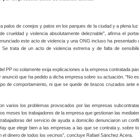
 palos de conejos y patos en los parques de la ciudad y a plena luz
e crueldad y violencia absolutamente deleznable”, afirma el porta
enunciado este acto de violencia y una ONG incluso ha presentado 
 Se trata de un acto de violencia extrema y de falta de sensibili
.
l PP no solamente exija explicaciones a la empresa contratada para
yer anunció que ha pedido a dicha empresa sobre su actuación. “No e
tipo de comportamiento, ni que se quede de brazos cruzados ante e
 son varios los problemas provocados por las empresas subcontrata
unos meses los trabajadores de la empresa que gestionan las mediat
rabajadoras del servicio de ayuda a domicilio denunciaron un confl
Hay que elegir bien a las empresas a las que se contrata y, sobre t
n el dinero de todos los vecinos”, concluye Rafael Sánchez Acera.