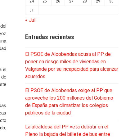
24
25
26
27
28
29
30
31
« Jul
 del
voz
Entradas recientes
una
dad
El PSOE de Alcobendas acusa al PP de
poner en riesgo miles de viviendas en
Valgrande por su incapacidad para alcanzar
 el
acuerdos
s de
ste
El PSOE de Alcobendas exige al PP que
aproveche los 200 millones del Gobierno
de España para climatizar los colegios
das
públicos de la ciudad
ecas
icto
La alcaldesa del PP veta debatir en el
odo,
Pleno la bajada del billete de bus entre