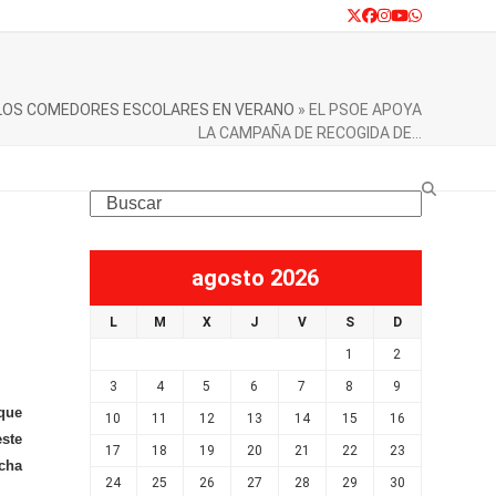
Twitter
Facebook
Instagram
YouTube
Whatsapp
S LOS COMEDORES ESCOLARES EN VERANO
»
EL PSOE APOYA
LA CAMPAÑA DE RECOGIDA DE…
Search
agosto 2026
L
M
X
J
V
S
D
1
2
3
4
5
6
7
8
9
que
10
11
12
13
14
15
16
este
17
18
19
20
21
22
23
ucha
24
25
26
27
28
29
30