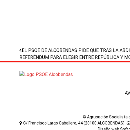
previous
EL PSOE DE ALCOBENDAS PIDE QUE TRAS LA ABD
post:
REFERÉNDUM PARA ELEGIR ENTRE REPÚBLICA Y M
A
© Agrupación Socialista
C/ Francisco Largo Caballero, 44 (28100 ALCOBENDAS) -
Diseño web
Soft