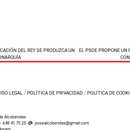
next
ICACIÓN DEL REY SE PRODUZCA UN
EL PSOE PROPONE UN 
post:
ONARQUÍA
CON
VISO LEGAL
/
POLÍTICA DE PRIVACIDAD
/
POLÍTICA DE COOK
 de Alcobendas
648 41 75 25
-
psoealcobendas@gmail.com
dream