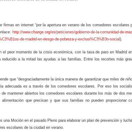
 firmas en internet “por la apertura en verano de los comedores escolares 
enlace:
http://www.change.org/es/peticiones/gobierno-de-la-comunidad-de-mad
-ni%C3%B1os-de-madrid-en-riesgo-de-pobreza-y-exclusi%C3%B3n-social
).
n el peor momento de la crisis económica, con la tasa de paro en Madrid e
reducido a la mitad las ayudas a las familias. Entre los recortes más gra
iende que “desgraciadamente la única manera de garantizar que miles de niñ
ria adecuada es a través de los comedores escolares. Por eso los sociali
zo de mantener abiertos los comedores escolares durante los más de dos m
a alimentación que precisan y que sus familias no pueden proporcionar 
tos una Moción en el pasado Pleno
para elaborar un plan de prevención y luch
res escolares de la ciudad en verano.