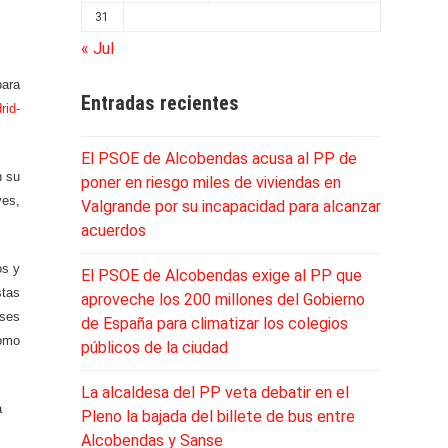
31
« Jul
para
Entradas recientes
rid-
El PSOE de Alcobendas acusa al PP de
n su
poner en riesgo miles de viviendas en
ves,
Valgrande por su incapacidad para alcanzar
acuerdos
os y
El PSOE de Alcobendas exige al PP que
stas
aproveche los 200 millones del Gobierno
eses
de España para climatizar los colegios
como
públicos de la ciudad
La alcaldesa del PP veta debatir en el
a
Pleno la bajada del billete de bus entre
Alcobendas y Sanse