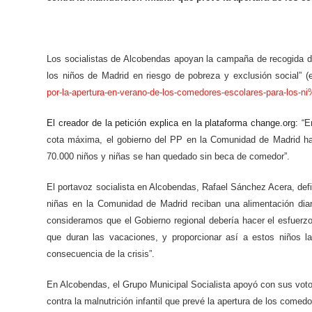
Los socialistas de Alcobendas apoyan la campaña de recogida de
los niños de Madrid en riesgo de pobreza y exclusión social” (
por-la-apertura-en-verano-de-los-comedores-escolares-para-los
El creador de la petición explica en la plataforma change.org:
“E
cota máxima, el gobierno del PP en la Comunidad de Madrid ha 
70.000 niños y niñas se han quedado sin beca de comedor”.
El portavoz socialista en Alcobendas, Rafael Sánchez Acera, def
niñas en la Comunidad de Madrid reciban una alimentación dia
consideramos que el Gobierno regional debería hacer el esfuer
que duran las vacaciones, y proporcionar así a estos niños l
consecuencia de la crisis”.
En Alcobendas, el Grupo Municipal Socialista apoyó con sus vo
contra la malnutrición infantil que prevé
la apertura de los comedo