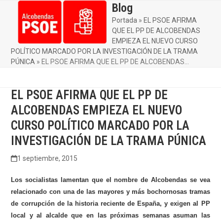
Skip
Blog
Open
Close
to
Portada
»
EL PSOE AFIRMA
mobile
mobile
content
QUE EL PP DE ALCOBENDAS
menu
menu
EMPIEZA EL NUEVO CURSO
POLÍTICO MARCADO POR LA INVESTIGACIÓN DE LA TRAMA
PÚNICA
»
EL PSOE AFIRMA QUE EL PP DE ALCOBENDAS…
EL PSOE AFIRMA QUE EL PP DE
ALCOBENDAS EMPIEZA EL NUEVO
CURSO POLÍTICO MARCADO POR LA
INVESTIGACIÓN DE LA TRAMA PÚNICA
1 septiembre, 2015
Los socialistas lamentan que el nombre de Alcobendas se vea
relacionado con una de las mayores y más bochornosas tramas
de corrupción de la historia reciente de España, y exigen al PP
local y al alcalde que en las próximas semanas asuman las