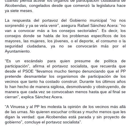
cuándo piensa activar los órganos de participación ciudadana de
Alcobendas, congelados desde que comenzó la legislatura hace
ya siete meses.
La respuesta del portavoz del Gobierno municipal “no nos
sorprendió y ya se veía venir”, asegura Rafael Sánchez Acera: “no
van a convocar más a los consejos sectoriales”. Es decir, los
consejos donde se habla de los problemas específicos de los
mayores, las mujeres, los jóvenes, o el deporte, el consumo o la
seguridad ciudadana, ya no se convocarán
más por el
Ayuntamiento.
“Es un escándalo para quien presume de política de
participación”, afirma el portavoz socialista, que recuerda que
desde el PSOE “llevamos mucho tiempo denunciando que el PP
pretende desmantelar los organismos de participación de los
vecinos que tanto ha costado construir. Durante los últimos años
lo han hecho de manera sigilosa, desmotivando y obstruyendo, de
manera que cada vez se convocaban menos hasta que al final se
cierran”, explica Sánchez Acera.
“A Vinuesa y al PP les molesta la opinión de los vecinos más allá
de las urnas. No quieren escuchar críticas y mucho menos que les
digan la verdad: que Alcobendas está parada y sin proyecto de
gobierno”, concluye el portavoz socialista”.