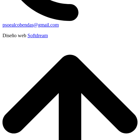
psoealcobendas@gmail.com
Diseño web
Softdream