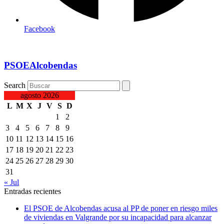
Facebook
PSOEAlcobendas
Search
agosto 2026
L
M
X
J
V
S
D
1
2
3
4
5
6
7
8
9
10
11
12
13
14
15
16
17
18
19
20
21
22
23
24
25
26
27
28
29
30
31
« Jul
Entradas recientes
El PSOE de Alcobendas acusa al PP de poner en riesgo miles
de viviendas en Valgrande por su incapacidad para alcanzar