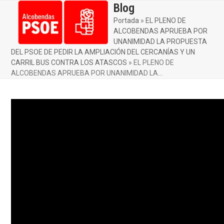
Skip
Blog
Open
Close
to
Portada
»
EL PLENO DE
mobile
mobile
content
ALCOBENDAS APRUEBA POR
menu
menu
UNANIMIDAD LA PROPUESTA
DEL PSOE DE PEDIR LA AMPLIACIÓN DEL CERCANÍAS Y UN
CARRIL BUS CONTRA LOS ATASCOS
»
EL PLENO DE
ALCOBENDAS APRUEBA POR UNANIMIDAD LA…