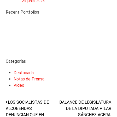
24 junio, 2026
Recent Portfolios
Categorías
Destacada
Notas de Prensa
Vídeo
previous
next
LOS SOCIALISTAS DE
BALANCE DE LEGISLATURA
post:
post:
ALCOBENDAS
DE LA DIPUTADA PILAR
DENUNCIAN QUE EN
SÁNCHEZ ACERA: