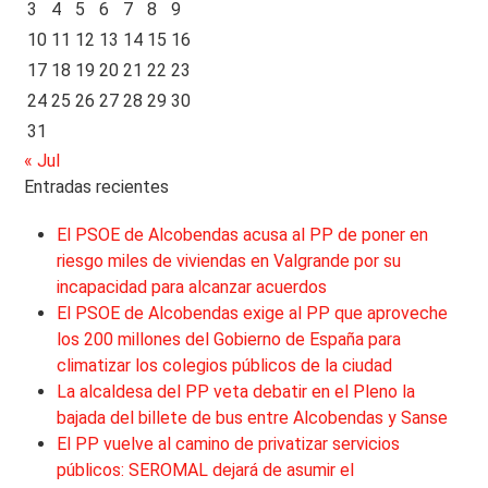
3
4
5
6
7
8
9
10
11
12
13
14
15
16
17
18
19
20
21
22
23
24
25
26
27
28
29
30
31
« Jul
Entradas recientes
El PSOE de Alcobendas acusa al PP de poner en
riesgo miles de viviendas en Valgrande por su
incapacidad para alcanzar acuerdos
El PSOE de Alcobendas exige al PP que aproveche
los 200 millones del Gobierno de España para
climatizar los colegios públicos de la ciudad
La alcaldesa del PP veta debatir en el Pleno la
bajada del billete de bus entre Alcobendas y Sanse
El PP vuelve al camino de privatizar servicios
públicos: SEROMAL dejará de asumir el