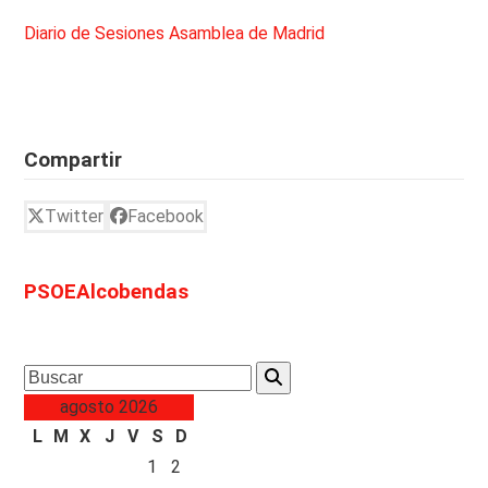
Diario de Sesiones Asamblea de Madrid
Compartir
Twitter
Facebook
PSOEAlcobendas
Search
agosto 2026
L
M
X
J
V
S
D
1
2