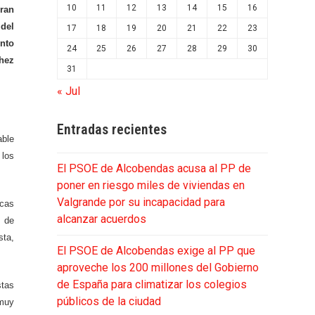
10
11
12
13
14
15
16
eran
del
17
18
19
20
21
22
23
ento
24
25
26
27
28
29
30
chez
31
« Jul
Entradas recientes
able
 los
El PSOE de Alcobendas acusa al PP de
poner en riesgo miles de viviendas en
Valgrande por su incapacidad para
ecas
alcanzar acuerdos
s de
sta,
El PSOE de Alcobendas exige al PP que
aproveche los 200 millones del Gobierno
de España para climatizar los colegios
stas
públicos de la ciudad
 muy