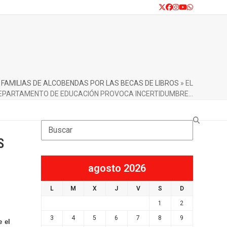
Twitter
Facebook
Instagram
YouTube
Whatsapp
AMILIAS DE ALCOBENDAS POR LAS BECAS DE LIBROS
»
EL
EPARTAMENTO DE EDUCACIÓN PROVOCA INCERTIDUMBRE…
Search
S
agosto 2026
L
M
X
J
V
S
D
1
2
3
4
5
6
7
8
9
e el