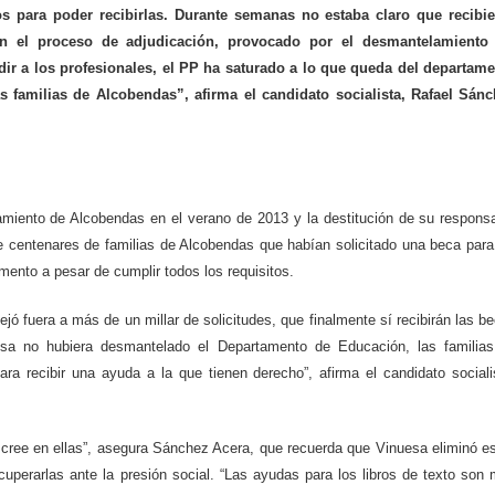
s para poder recibirlas. Durante semanas no estaba claro que recibi
n el proceso de adjudicación, provocado por el desmantelamiento 
ir a los profesionales, el PP ha saturado a lo que queda del departam
s familias de Alcobendas”, afirma el candidato socialista, Rafael Sán
miento de Alcobendas en el verano de 2013 y la destitución de su respons
 centenares de familias de Alcobendas que habían solicitado una beca para
omento a pesar de cumplir todos los requisitos.
ejó fuera a más de un millar de solicitudes, que finalmente sí recibirán las b
uesa no hubiera desmantelado el Departamento de Educación, las familia
a recibir una ayuda a la que tienen derecho”, afirma el candidato sociali
e cree en ellas”, asegura Sánchez Acera, que recuerda que Vinuesa eliminó e
cuperarlas ante la presión social. “Las ayudas para los libros de texto son