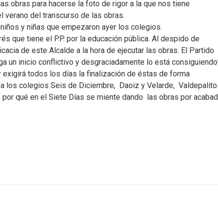
las obras para hacerse la foto de rigor a la que nos tiene
 verano del transcurso de las obras.
os niños y niñas que empezaron ayer los colegios.
rés que tiene el P.P. por la educación pública. Al despido de
acia de este Alcalde a la hora de ejecutar las obras. El Partido
a un inicio conflictivo y desgraciadamente lo está consiguiendo
y exigirá todos los días la finalización de éstas de forma
s a los colegios Seis de Diciembre, Daoiz y Velarde, Valdepalit
s por qué en el Siete Días se miente dando las obras por acabad