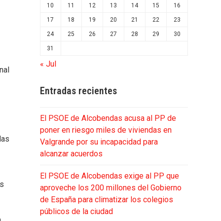
10
11
12
13
14
15
16
17
18
19
20
21
22
23
24
25
26
27
28
29
30
31
« Jul
nal
Entradas recientes
El PSOE de Alcobendas acusa al PP de
poner en riesgo miles de viviendas en
las
Valgrande por su incapacidad para
alcanzar acuerdos
El PSOE de Alcobendas exige al PP que
es
aproveche los 200 millones del Gobierno
de España para climatizar los colegios
públicos de la ciudad
a