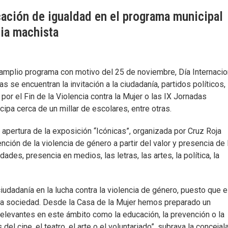
cación de igualdad en el programa municipal
cia machista
amplio programa con motivo del 25 de noviembre, Día Internacio
as se encuentran la invitación a la ciudadanía, partidos políticos,
or el Fin de la Violencia contra la Mujer o las IX Jornadas
icipa cerca de un millar de escolares, entre otras.
 apertura de la exposición “Icónicas”, organizada por Cruz Roja
ión de la violencia de género a partir del valor y presencia de 
ades, presencia en medios, las letras, las artes, la política, la
ciudadanía en la lucha contra la violencia de género, puesto que 
tra sociedad. Desde la Casa de la Mujer hemos preparado un
elevantes en este ámbito como la educación, la prevención o la
del cine, el teatro, el arte o el voluntariado”, subraya la concejal