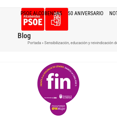
Skip
to
PSOE ALCOBENDAS
50 ANIVERSARIO
NOT
content
Blog
Portada
»
Sensibilización, educación y reivindicación 