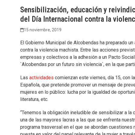
Sensibilización, educación y reivindi
del Día Internacional contra la violen
15 noviembre, 2019
El Gobierno Municipal de Alcobendas ha preparado un 
contra la violencia machista. Entre las acciones previst
empresas y colectivos a la adhesión a un Pacto Social p
`Alcobendas por un futuro sin violencia´, en la que part
Las
actividades
comienzan este viernes, día 15, con la
Española, que pretende promover un mensaje de prevenc
mujeres en lo público: lucha por la igualdad de oportunid
literatura, etc.
“Tenemos la obligación ineludible de sensibilizar a la 
una de las mayores lacras a las que se enfrenta nues
programa trasversal en el que se abordan cuestiones r
puesta en valor del papel relevante de la mujer a través 