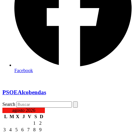
Facebook
PSOEAlcobendas
Search
agosto 2026
L
M
X
J
V
S
D
1
2
3
4
5
6
7
8
9