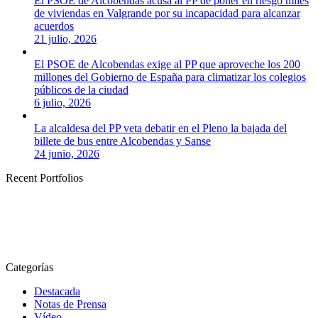
El PSOE de Alcobendas acusa al PP de poner en riesgo miles
de viviendas en Valgrande por su incapacidad para alcanzar
acuerdos
21 julio, 2026
El PSOE de Alcobendas exige al PP que aproveche los 200
millones del Gobierno de España para climatizar los colegios
públicos de la ciudad
6 julio, 2026
La alcaldesa del PP veta debatir en el Pleno la bajada del
billete de bus entre Alcobendas y Sanse
24 junio, 2026
Recent Portfolios
Categorías
Destacada
Notas de Prensa
Vídeo