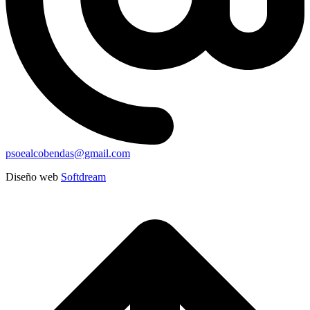
psoealcobendas@gmail.com
Diseño web
Softdream