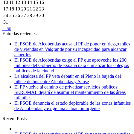
10
11
12
13
14
15
16
17
18
19
20
21
22
23
24
25
26
27
28
29
30
31
« Jul
Entradas recientes
El PSOE de Alcobendas acusa al PP de poner en riesgo miles
de viviendas en Valgrande por su incapacidad para alcanzar
acuerdos
El PSOE de Alcobendas exige al PP que aproveche los 200
millones del Gobierno de España para climatizar los colegios
públicos de la ciudad
La alcaldesa del PP veta debatir en el Pleno la bajada del
billete de bus entre Alcobendas y Sanse
El PP vuelve al camino de privatizar servicios públicos:
SEROMAL dejará de asumir el mantenimiento de las áreas
infantiles
El PSOE denuncia el estado deplorable de las zonas infantiles
de Alcobendas y exige una actuación urgente
Recent Posts