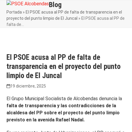
Skip
Blog
Open
Close
to
Portada
»
El PSOE acusa al PP de falta de transparencia en el
mobile
mobile
content
proyecto del punto limpio de El Juncal
»
El PSOE acusa al PP de
menu
menu
falta de…
El PSOE acusa al PP de falta de
transparencia en el proyecto del punto
limpio de El Juncal
19 diciembre, 2025
El Grupo Municipal Socialista de Alcobendas denuncia la
falta de transparencia y las contradicciones de la
alcaldesa del PP sobre el proyecto del punto limpio
previsto en la avenida Rafael Nadal.