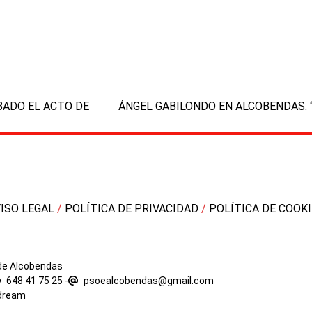
next
ADO EL ACTO DE
ÁNGEL GABILONDO EN ALCOBENDAS:
post:
VISO LEGAL
/
POLÍTICA DE PRIVACIDAD
/
POLÍTICA DE COOK
 de Alcobendas
648 41 75 25
-
psoealcobendas@gmail.com
dream