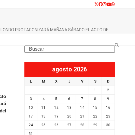
Twitter
Facebook
Instagram
YouTube
Whatsapp
ILONDO PROTAGONIZARÁ MAÑANA SÁBADO EL ACTO DE…
Search
agosto 2026
L
M
X
J
V
S
D
1
2
cto
3
4
5
6
7
8
9
ará
10
11
12
13
14
15
16
del
17
18
19
20
21
22
23
24
25
26
27
28
29
30
31