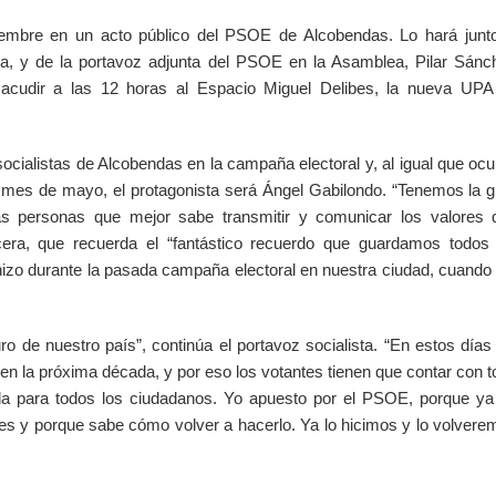
embre en un acto público del PSOE de Alcobendas. Lo hará junto
ra, y de la portavoz adjunta del PSOE en la Asamblea, Pilar Sánc
 acudir a las 12 horas al Espacio Miguel Delibes, la nueva UPA
ocialistas de Alcobendas en la campaña electoral y, al igual que ocu
 mes de mayo, el protagonista será Ángel Gabilondo. “Tenemos la g
as personas que mejor sabe transmitir y comunicar los valores 
cera, que recuerda el “fantástico recuerdo que guardamos todos 
 hizo durante la pasada campaña electoral en nuestra ciudad, cuando
ro de nuestro país”, continúa el portavoz socialista. “En estos días
n la próxima década, y por eso los votantes tienen que contar con 
ada para todos los ciudadanos. Yo apuesto por el PSOE, porque ya
iles y porque sabe cómo volver a hacerlo. Ya lo hicimos y lo volver