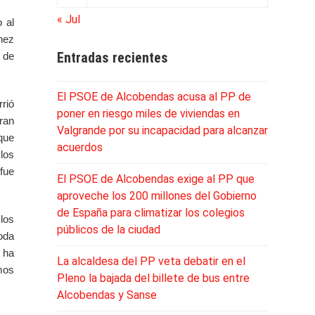
« Jul
 al
hez
Entradas recientes
 de
El PSOE de Alcobendas acusa al PP de
rrió
poner en riesgo miles de viviendas en
ran
Valgrande por su incapacidad para alcanzar
que
acuerdos
los
 fue
El PSOE de Alcobendas exige al PP que
aproveche los 200 millones del Gobierno
de España para climatizar los colegios
 los
públicos de la ciudad
toda
 ha
La alcaldesa del PP veta debatir en el
emos
Pleno la bajada del billete de bus entre
Alcobendas y Sanse