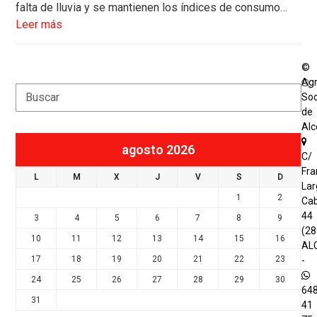
falta de lluvia y se mantienen los índices de consumo…
Leer más
©
Agr
Search
Soc
de
Al
agosto 2026
C/
Fra
L
M
X
J
V
S
D
Lar
1
2
Cab
44
3
4
5
6
7
8
9
(2
10
11
12
13
14
15
16
AL
17
18
19
20
21
22
23
-
24
25
26
27
28
29
30
64
31
41