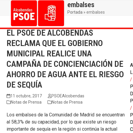
Skip
embalses
Open
Close
to
Portada
»
embalses
mobile
mobile
content
menu
menu
EL PSOE DE ALCOBENDAS
RECLAMA QUE EL GOBIERNO
MUNICIPAL REALICE UNA
CAMPAÑA DE CONCIENCIACIÓN DE
A
AHORRO DE AGUA ANTE EL RIESGO
L
/
DE SEQUÍA
P
11 octubre, 2017
PSOEAlcobendas
P
Notas de Prensa
Notas de Prensa
/
Los embalses de la Comunidad de Madrid se encuentran
P
al 58,3% de su capacidad, por lo que existe un riesgo
importante de sequía en la región si continúa la actual
C