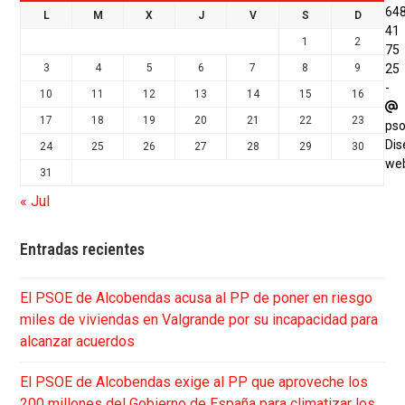
64
L
M
X
J
V
S
D
41
1
2
75
25
3
4
5
6
7
8
9
-
10
11
12
13
14
15
16
17
18
19
20
21
22
23
ps
Dis
24
25
26
27
28
29
30
we
31
« Jul
Entradas recientes
El PSOE de Alcobendas acusa al PP de poner en riesgo
miles de viviendas en Valgrande por su incapacidad para
alcanzar acuerdos
El PSOE de Alcobendas exige al PP que aproveche los
200 millones del Gobierno de España para climatizar los