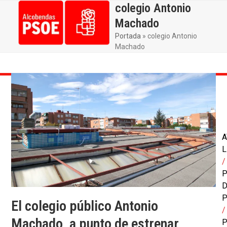
Skip
colegio Antonio
Open
Close
to
Machado
mobile
mobile
content
Portada
»
colegio Antonio
menu
menu
Machado
A
L
/
P
P
El colegio público Antonio
/
Machado, a punto de estrenar
P