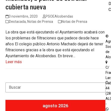
cubierta nueva
C
3 noviembre, 2020
PSOEAlcobendas
Destacada
,
Notas de Prensa
Notas de Prensa
La obra que está ejecutando el Ayuntamiento acabará con
©
los problemas de filtraciones que padece desde hace
Agr
años El colegio público Antonio Machado dejará de tener
Soc
filtraciones gracias a la obra que está ejecutando el
de
Ayuntamiento de Alcobendas. En breve…
Al
Leer más
C/
Fra
Lar
Cab
Search
44
(2
AL
-
agosto 2026