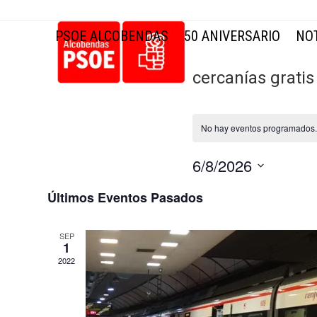
Skip
to
PSOE ALCOBENDAS
50 ANIVERSARIO
NOT
content
cercanías gratis
No hay eventos programados
6/8/2026
Selecciona
Últimos Eventos Pasados
la
fecha.
SEP
1
2022