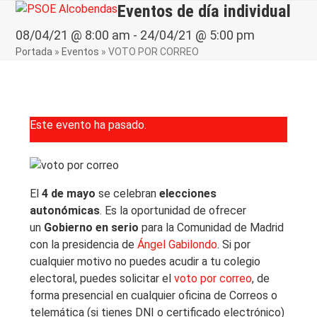
Skip
Eventos de día individual
Open
Close
to
mobile
mobile
08/04/21 @ 8:00 am
-
24/04/21 @ 5:00 pm
content
Portada
»
Eventos
»
VOTO POR CORREO
menu
menu
Este evento ha pasado.
El
4 de mayo
se celebran
elecciones
autonómicas
. Es la oportunidad de ofrecer
un
Gobierno en serio
para la Comunidad de Madrid
con la presidencia de
Ángel Gabilondo
. Si por
cualquier motivo no puedes acudir a tu colegio
electoral, puedes solicitar el
voto por correo
, de
forma presencial en cualquier oficina de Correos o
telemática (si tienes DNI o certificado electrónico)