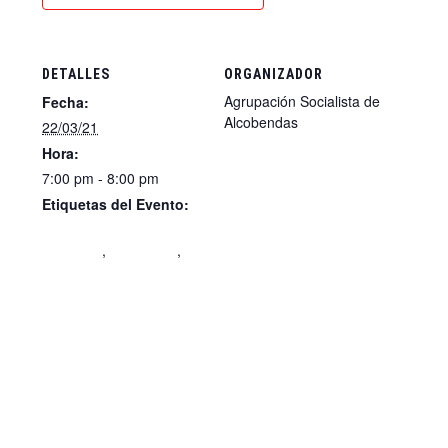
DETALLES
ORGANIZADOR
Agrupación Socialista de
Fecha:
Alcobendas
22/03/21
Hora:
7:00 pm - 8:00 pm
Etiquetas del Evento:
Comisión Ejecutiva
Municipal
,
elecciones
,
PSOE Alcobendas