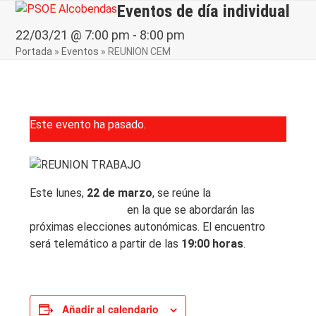
Skip
Eventos de día individual
Open
Close
to
mobile
mobile
22/03/21 @ 7:00 pm
-
8:00 pm
content
Portada
»
Eventos
»
REUNION CEM
menu
menu
Este evento ha pasado.
Este lunes,
22 de marzo
, se reúne la
Comisión
Ejecutiva Municipal
en la que se abordarán las
próximas elecciones autonómicas. El encuentro
será telemático a partir de las
19:00 horas
.
Añadir al calendario