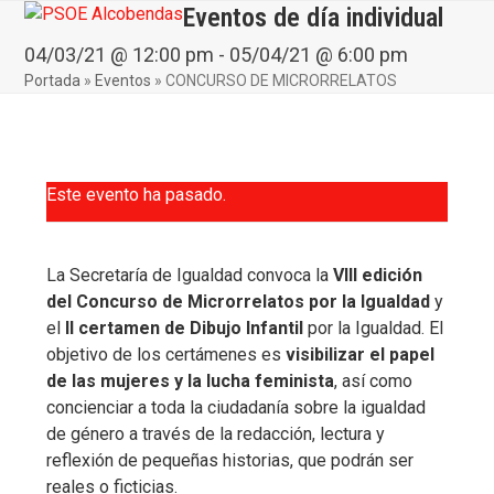
Skip
Eventos de día individual
Open
Close
to
mobile
mobile
04/03/21 @ 12:00 pm
-
05/04/21 @ 6:00 pm
content
Portada
»
Eventos
»
CONCURSO DE MICRORRELATOS
menu
menu
Este evento ha pasado.
La Secretaría de Igualdad convoca la
VIII edición
del Concurso de Microrrelatos por la Igualdad
y
el
II certamen de Dibujo Infantil
por la Igualdad. El
objetivo de los certámenes es
visibilizar el papel
de las mujeres y la lucha feminista
, así como
concienciar a toda la ciudadanía sobre la igualdad
de género a través de la redacción, lectura y
reflexión de pequeñas historias, que podrán ser
reales o ficticias.