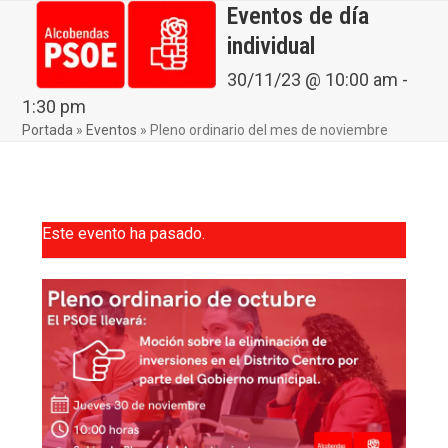
Skip
Eventos de día
Open
Close
to
individual
mobile
mobile
content
menu
menu
30/11/23 @ 10:00 am
-
1:30 pm
Portada
»
Eventos
»
Pleno ordinario del mes de noviembre
Este evento ha pasado.