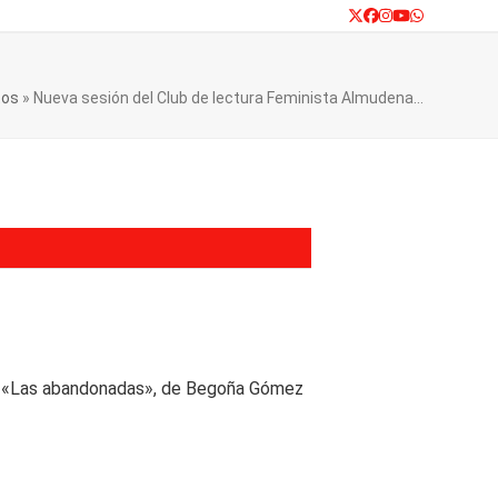
Twitter
Facebook
Instagram
YouTube
Whatsapp
tos
»
Nueva sesión del Club de lectura Feminista Almudena…
ro «Las abandonadas», de Begoña Gómez