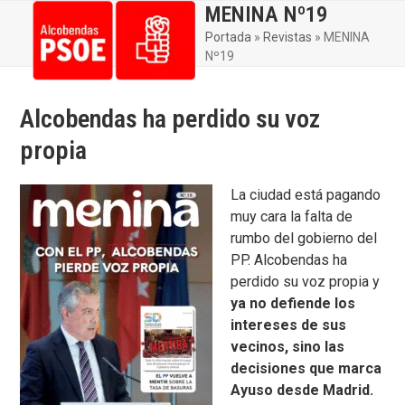
Skip
MENINA Nº19
Open
Close
to
Portada
»
Revistas
»
MENINA
mobile
mobile
content
Nº19
menu
menu
Alcobendas ha perdido su voz
propia
La ciudad está pagando
muy cara la falta de
rumbo del gobierno del
PP. Alcobendas ha
perdido su voz propia y
ya no defiende los
intereses de sus
vecinos, sino las
decisiones que marca
Ayuso desde Madrid.