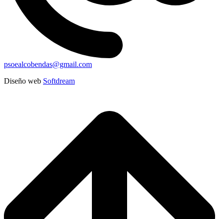
psoealcobendas@gmail.com
Diseño web
Softdream