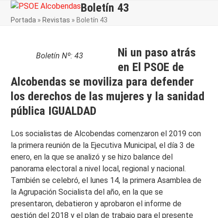
Skip
Boletín 43
Open
Close
to
Portada
»
Revistas
»
Boletín 43
mobile
mobile
content
menu
menu
Ni un paso atrás
Boletín Nº: 43
en El PSOE de
Alcobendas se moviliza para defender
los derechos de las mujeres y la sanidad
pública IGUALDAD
Los socialistas de Alcobendas comenzaron el 2019 con
la primera reunión de la Ejecutiva Municipal, el día 3 de
enero, en la que se analizó y se hizo balance del
panorama electoral a nivel local, regional y nacional.
También se celebró, el lunes 14, la primera Asamblea de
la Agrupación Socialista del año, en la que se
presentaron, debatieron y aprobaron el informe de
gestión del 2018 y el plan de trabajo para el presente