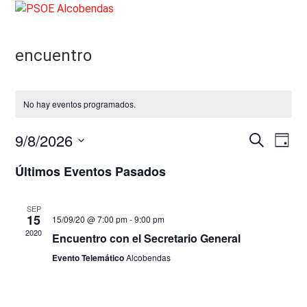
Skip
Open
Close
to
mobile
mobile
content
encuentro
menu
menu
No hay eventos programados.
9/8/2026
N
N
Buscar
Día
a
a
Selecciona
Últimos Eventos Pasados
v
la
v
e
fecha.
e
g
SEP
15
g
15/09/20 @ 7:00 pm
-
9:00 pm
a
2020
Encuentro con el Secretario General
c
a
i
Evento Telemático
Alcobendas
c
ó
i
n
ó