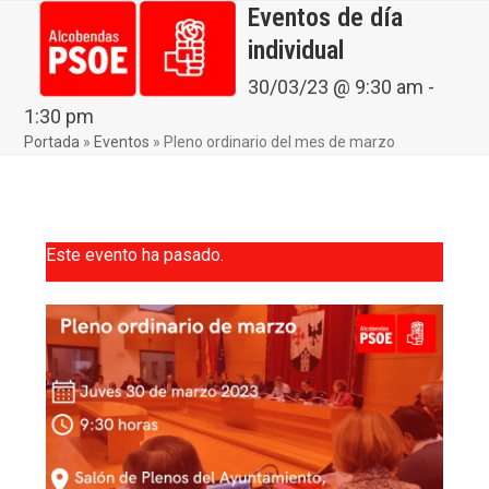
Skip
Eventos de día
Open
Close
to
individual
mobile
mobile
content
menu
menu
30/03/23 @ 9:30 am
-
1:30 pm
Portada
»
Eventos
»
Pleno ordinario del mes de marzo
Este evento ha pasado.