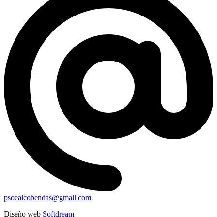
psoealcobendas@gmail.com
Diseño web
Softdream