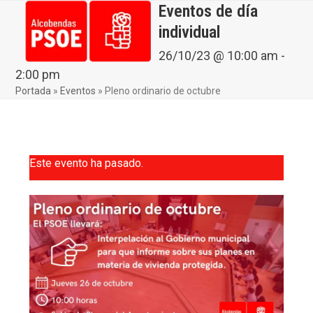
Skip
Eventos de día
Open
Close
to
individual
mobile
mobile
content
menu
menu
26/10/23 @ 10:00 am
-
2:00 pm
Portada
»
Eventos
»
Pleno ordinario de octubre
Este evento ha pasado.